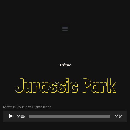
Menu
Thème
Jurassic Park
Mettez- vous dans l’ambiance
Lecteur
00:00
00:00
audio