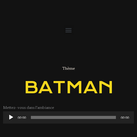
Menu
Thème
BATMAN
Mettez- vous dans l’ambiance
Lecteur
00:00
00:00
audio